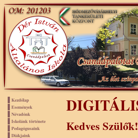
DIGITÁLI
Kezdőlap
Események
Névadónk
Iskolánk története
Kedves Szülők
Pedagógusaink
Diákjaink