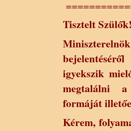
===========
Tisztelt Szülők
Minisztere
bejelentéséről 
igyekszik mie
megtalálni a
formáját illető
Kérem, folyama