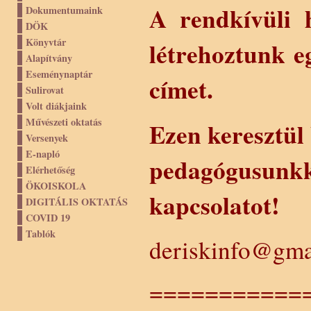
A rendkívüli h
Dokumentumaink
DÖK
Könyvtár
létrehoztunk 
Alapítvány
Eseménynaptár
címet.
Sulirovat
Volt diákjaink
Művészeti oktatás
Ezen keresztül
Versenyek
E-napló
pedagógusunkka
Elérhetőség
ÖKOISKOLA
kapcsolatot!
DIGITÁLIS OKTATÁS
COVID 19
Tablók
deriskinfo@gma
===========