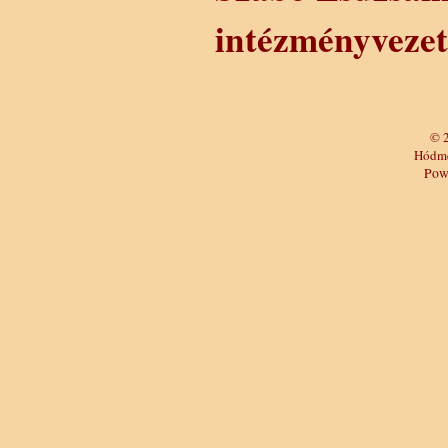
intézményveze
© 
Hódme
Pow