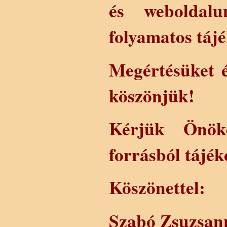
és weboldalu
folyamatos tájé
Megértésüket é
köszönjük!
Kérjük Önöke
forrásból tájé
Köszönettel:
Szabó Zsuzsan