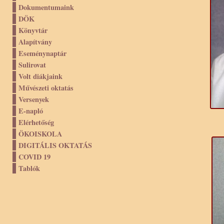
Dokumentumaink
DÖK
Könyvtár
Alapítvány
Eseménynaptár
Sulirovat
Volt diákjaink
Művészeti oktatás
Versenyek
E-napló
Elérhetőség
ÖKOISKOLA
DIGITÁLIS OKTATÁS
COVID 19
Tablók