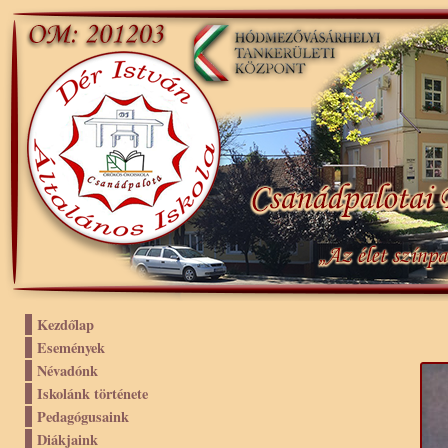
Kezdőlap
Események
Névadónk
Iskolánk története
Pedagógusaink
Diákjaink