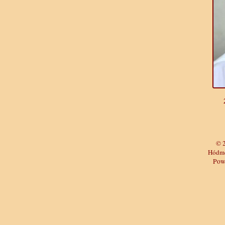
© 
Hódme
Pow