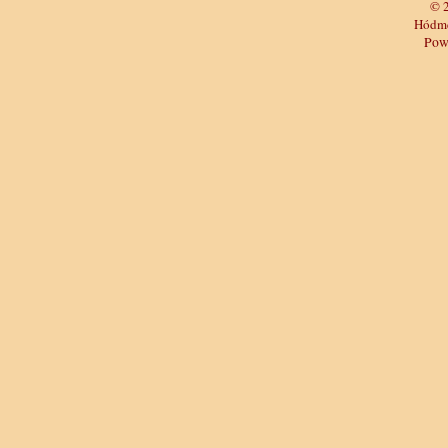
© 
Hódme
Pow