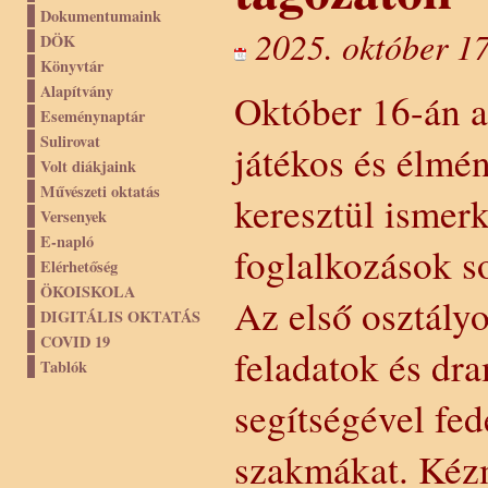
Dokumentumaink
2025. október 17
DÖK
Könyvtár
Alapítvány
Október 16-án a
Eseménynaptár
Sulirovat
játékos és élm
Volt diákjaink
Művészeti oktatás
keresztül ismer
Versenyek
E-napló
foglalkozások s
Elérhetőség
ÖKOISKOLA
Az első osztály
DIGITÁLIS OKTATÁS
COVID 19
feladatok és dr
Tablók
segítségével fed
szakmákat. Kézm