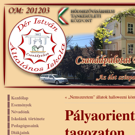
«
„Nemszeretem” állatok halloweeni kön
Kezdőlap
Események
Pályaorient
Névadónk
Iskolánk története
tagozaton
Pedagógusaink
Diákjaink