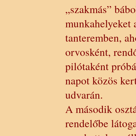
„szakmás” bábok
munkahelyeket a
tanteremben, ah
orvosként, rend
pilótaként prób
napot közös kert
udvarán.
A második osztá
rendelőbe látoga