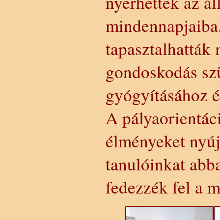
nyerhettek az ál
mindennapjaiba.
tapasztalhatták
gondoskodás szü
gyógyításához é
A pályaorientác
élményeket nyújt
tanulóinkat abb
fedezzék fel a m